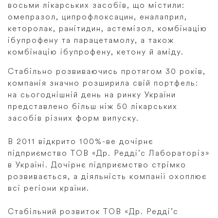
восьми лікарських засобів, що містили:
омепразол, ципрофлоксацин, еналаприл,
кеторолак, ранітидин, астемізол, комбінацію
ібупрофену та парацетамолу, а також
комбінацію ібупрофену, кетону й аміду.
Стабільно розвиваючись протягом 30 років,
компанія значно розширила свій портфель:
на сьогоднішній день на ринку України
представлено більш ніж 50 лікарських
засобів різних форм випуску.
В 2011 відкрито 100%-ве дочірнє
підприємство ТОВ «Др. Редді’с Лабораторіз»
в Україні. Дочірнє підприємство стрімко
розвивається, а діяльність компанії охоплює
всі регіони країни.
Стабільний розвиток ТОВ «Др. Редді’с