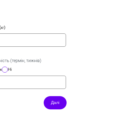
кг)
regnancy
ність (термін, тижнів)
к
Ні