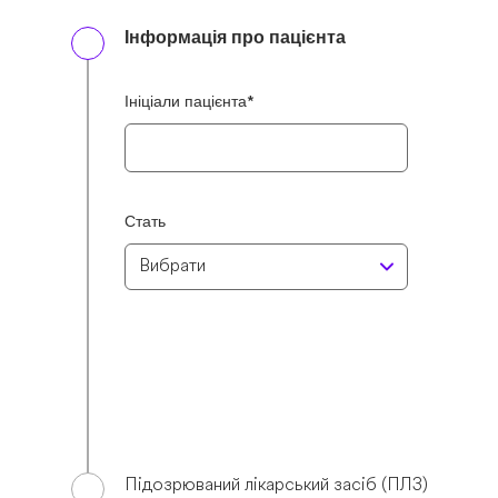
Інформація про пацієнта
first-
Ініціали пацієнта*
step-
Стать
webform-
block
Підозрюваний лікарський засіб (ПЛЗ)