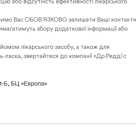
цію або відсутність ефективності лікарського
симо Вас ОБОВ`ЯЗКОВО залишати Ваші контактн
 вимагатимуть збору додаткової інформації або
рийомом лікарського засобу, а також для
ь-ласка, звертайтеся до компанії «Др.Редді`с
11-Б, БЦ «Европа»