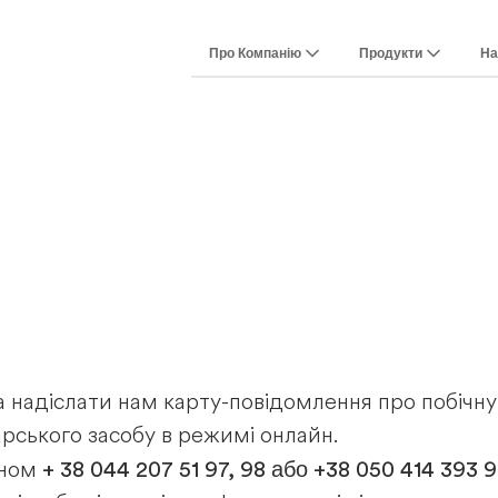
Про Компанію
Продукти
На
а надіслати нам карту-повідомлення про побічну
арського засобу в режимі онлайн.
+ 38 044 207 51 97, 98 або +38 050 414 393 9
оном