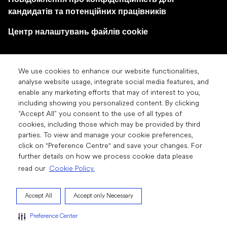
кандидатів та потенційних працівників
Центр налаштувань файлів cookie
We use cookies to enhance our website functionalities,
analyse website usage, integrate social media features, and
enable any marketing efforts that may of interest to you,
© 2026 «Др. Редді'с Лабораторіз Лтд». Усі права
including showing you personalized content. By clicking
“Accept All” you consent to the use of all types of
захищені. Будь ласка, прочитайте Умови
cookies, including those which may be provided by third
використання для отримання детальної інформації.
parties. To view and manage your cookie preferences,
Якщо не вказано інше, усі назви продуктів та послуг,
click on "Preference Centre" and save your changes. For
що з’являються на цьому веб-сайті, є торговими
further details on how we process cookie data please
марками, що належать або ліцензовані «Др. Редді'с
read our
Cookie Policy.
Лабораторіз» або її дочірнім компаніям.
Accept All
Accept only Necessary
Preference Center